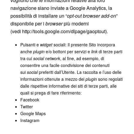
vogliono che le informazioni relative alla loro
navigazione siano inviate a Google Analytics, la
possibilità di installare un “
opt-out browser add-on
”
disponibile per i
browser
più moderni
(vedi
http://tools.google.com/dlpage/gaoptout
).
Pulsanti e
widget
sociali: Il presente Sito incorpora
anche
plugin
e/o bottoni per servizi e
link
di terze parti
tra cui
social network
, al fine, ad esempio, di
consentire una facile condivisione dei contenuti
sui
social
preferiti dall’Utente. La raccolta e l’uso delle
informazioni ottenute a mezzo dei
plugin
sono regolati
dalle rispettive informative dei siti di terze parti, alle
quali si prega di fare riferimento:
Facebook
Twitter
Google Maps
Instagram